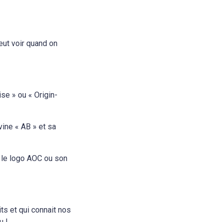
eut voir quand on
se » ou « Origin-
vine « AB » et sa
c le logo AOC ou son
its et qui connait nos
u !