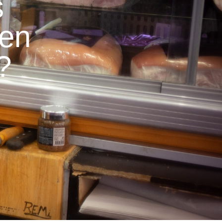
s
ien
?