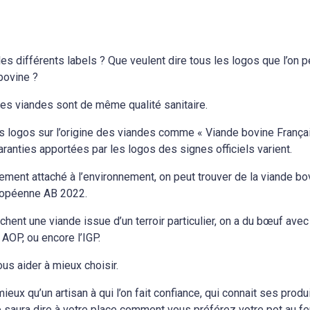
s différents labels ? Que veulent dire tous les logos que l’on p
bovine ?
les viandes sont de même qualité sanitaire.
des logos sur l’origine des viandes comme « Viande bovine Françai
garanties apportées par les logos des signes officiels varient.
èrement attaché à l’environnement, on peut trouver de la viande bo
ropéenne AB 2022.
chent une viande issue d’un terroir particulier, on a du bœuf ave
AOP, ou encore l’IGP.
ous aider à mieux choisir.
 mieux qu’un artisan à qui l’on fait confiance, qui connait ses produ
e saura dire à votre place comment vous préférez votre pot au fe