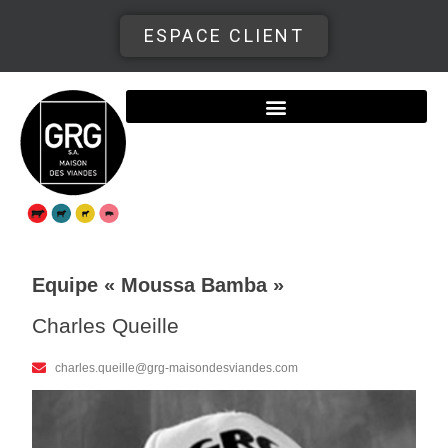
ESPACE CLIENT
Equipe « Moussa Bamba »
Charles Queille
charles.queille@grg-maisondesviandes.com