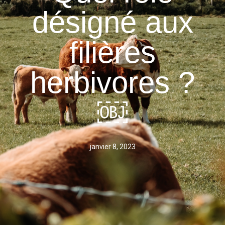
désigné aux
filières
herbivores ?
￼
janvier 8, 2023