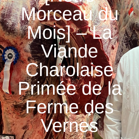
Morceau du
Mois] – La
Viande
Charolaise
Primée de la
Ferme des
Vernes