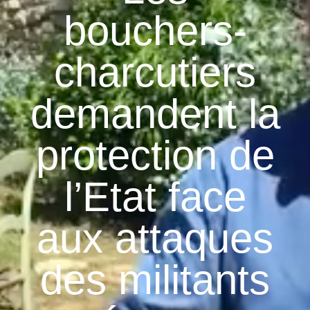
bouchers-
charcutiers
demandent la
protection de
l’Etat face
aux attaques
des militants