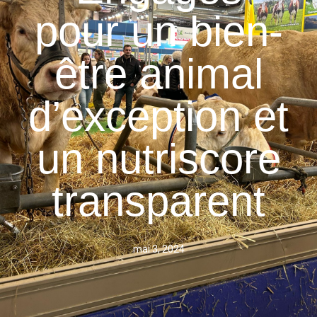
pour un bien-
être animal
d’exception et
un nutriscore
transparent
mai 3, 2024