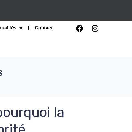
tualités
Contact
s
pourquoi la
orité